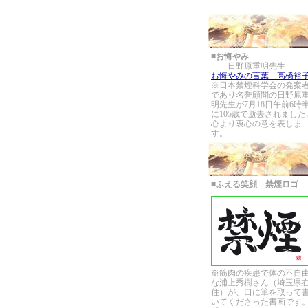
■
お悔やみ
日野原重明先生
お悔やみの言葉 高橋裕
※日本禁煙科学会の発案
であり名誉顧問の日野原
明先生が7月18日午前6時
に105歳で逝去されました
心より衷心の意を表しま
す。
■
ふえる笑顔 禁煙ロゴ
※筋肉の疾患で体の不自
な浦上秀樹さん（埼玉県
住）が、口に筆を取って
いてくださった書画です