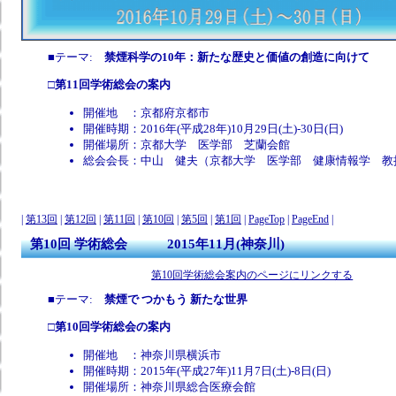
■テーマ:
禁煙科学の10年：新たな歴史と価値の創造に向けて
□
第11回学術総会の案内
開催地 ：京都府京都市
開催時期：2016年(平成28年)10月29日(土)-30日(日)
開催場所：京都大学 医学部 芝蘭会館
総会会長：中山 健夫（京都大学 医学部 健康情報学 教
|
第13回
|
第12回
|
第11回
|
第10回
|
第5回
|
第1回
|
PageTop
|
PageEnd
|
第10回 学術総会 2015年11月(神奈川)
第10回学術総会案内のページにリンクする
■テーマ:
禁煙で つかもう 新たな世界
□
第10回学術総会の案内
開催地 ：神奈川県横浜市
開催時期：2015年(平成27年)11月7日(土)-8日(日)
開催場所：神奈川県総合医療会館