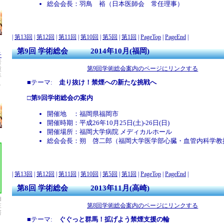
総会会長：羽鳥 裕（日本医師会 常任理事）
|
第13回
|
第12回
|
第11回
|
第10回
|
第5回
|
第1回
|
PageTop
|
PageEnd
|
第9回 学術総会 2014年10月(福岡)
子
者
第9回学術総会案内のページにリンクする
重
半
■テーマ:
走り抜け！禁煙への新たな挑戦へ
。
□
第9回学術総会の案内
開催地 ：福岡県福岡市
開催時期：平成26年10月25日(土)-26日(日)
開催場所：福岡大学病院 メディカルホール
総会会長：朔 啓二郎（福岡大学医学部心臓・血管内科学教
|
第13回
|
第12回
|
第11回
|
第10回
|
第5回
|
第1回
|
PageTop
|
PageEnd
|
第8回 学術総会 2013年11月(高崎)
由
第8回学術総会案内のページにリンクする
在
書
■テーマ:
ぐぐっと群馬！拡げよう禁煙支援の輪
。