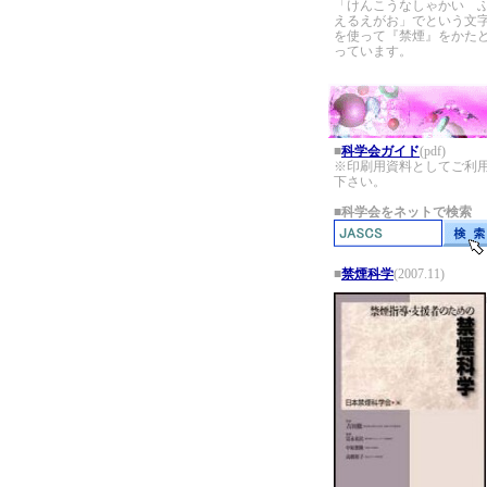
「けんこうなしゃかい 
えるえがお」でという文
を使って『禁煙』をかた
っています。
■
科学会ガイド
(pdf)
※印刷用資料としてご利
下さい。
■
科学会をネットで検索
■
禁煙科学
(2007.11)