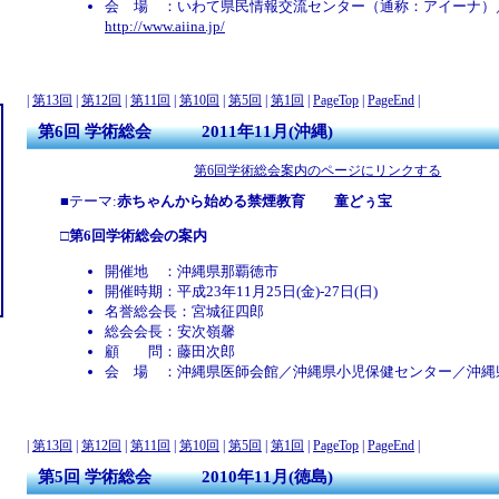
会 場 ：いわて県民情報交流センター（通称：アイーナ）
http://www.aiina.jp/
|
第13回
|
第12回
|
第11回
|
第10回
|
第5回
|
第1回
|
PageTop
|
PageEnd
|
第6回 学術総会 2011年11月(沖縄)
第6回学術総会案内のページにリンクする
■テーマ:
赤ちゃんから始める禁煙教育 童どぅ宝
□
第6回学術総会の案内
開催地 ：沖縄県那覇徳市
開催時期：平成23年11月25日(金)-27日(日)
名誉総会長：宮城征四郎
総会会長：安次嶺馨
顧 問：藤田次郎
会 場 ：沖縄県医師会館／沖縄県小児保健センター／沖縄
|
第13回
|
第12回
|
第11回
|
第10回
|
第5回
|
第1回
|
PageTop
|
PageEnd
|
第5回 学術総会 2010年11月(徳島)