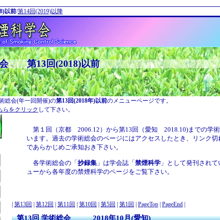
18)以前
/
第14回(2019)以降
 第13回(2018)以前
術総会(年一回開催)の
第13回(2018年)以前
のメニューページです。
ちらをクリック
して下さい。
第１回（京都 2006.12）から第13回（愛知 2018.10)までの
います。過去の学術総会のページにはアクセスしたとき、リンク切
であらかじめご承知おき下さい。
各学術総会の「
抄録集
」は学会誌「
禁煙科学
」として発刊されて
ューから各年度の禁煙科学のページをご覧下さい。
|
第13回
|
第12回
|
第11回
|
第10回
|
第5回
|
第1回
|
PageTop
|
PageEnd
|
第13回 学術総会 2018年10月(愛知)