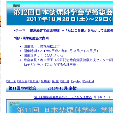
■テーマ:
健康経営で生涯現役! ～『たばこ白書』を活かして全国
□
第12回学術総会の案内
開催地 ：島根県松江市
開催時期：2017年(平成29年)10月28日(土)-29日(日)
開催場所：くにびきメッセ
総会会長：春木宥子（松江記念総合病院健康支援センター顧問
ね子どもをたばこから守る会理事長）
|
第13回
|
第12回
|
第11回
|
第10回
|
第5回
|
第1回
|
PageTop
|
PageEnd
|
第11回 学術総会 2016年10月(京都)
第11回学術総会案内のページにリンクする
(外部サイト)