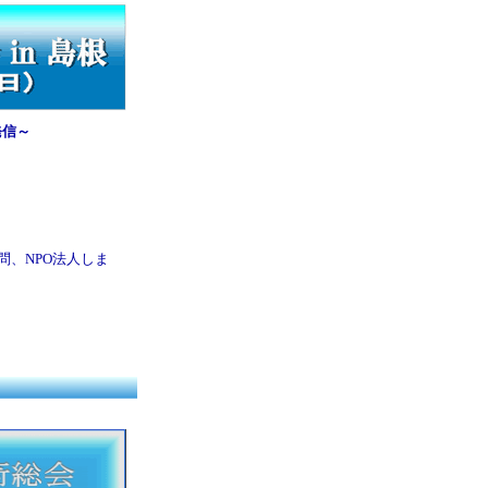
発信～
、NPO法人しま