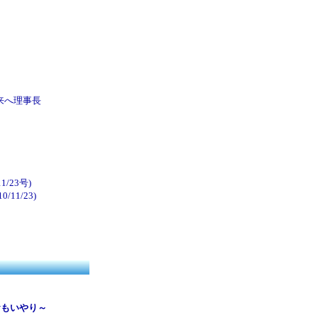
来へ理事長
1/23号)
/11/23)
おもいやり～