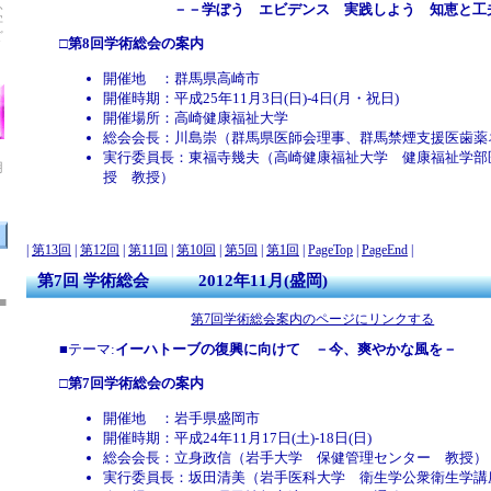
ふ
－－学ぼう エビデンス 実践しよう 知恵と工
字
ど
□
第8回学術総会の案内
開催地 ：群馬県高崎市
開催時期：平成25年11月3日(日)-4日(月・祝日)
開催場所：高崎健康福祉大学
総会会長：川島崇（群馬県医師会理事、群馬禁煙支援医歯薬
実行委員長：東福寺幾夫（高崎健康福祉大学 健康福祉学部
用
授 教授）
|
第13回
|
第12回
|
第11回
|
第10回
|
第5回
|
第1回
|
PageTop
|
PageEnd
|
第7回 学術総会 2012年11月(盛岡)
■
第7回学術総会案内のページにリンクする
■テーマ:
イーハトーブの復興に向けて －今、爽やかな風を－
□
第7回学術総会の案内
開催地 ：岩手県盛岡市
開催時期：平成24年11月17日(土)-18日(日)
総会会長：立身政信（岩手大学 保健管理センター 教授）
実行委員長：坂田清美（岩手医科大学 衛生学公衆衛生学講