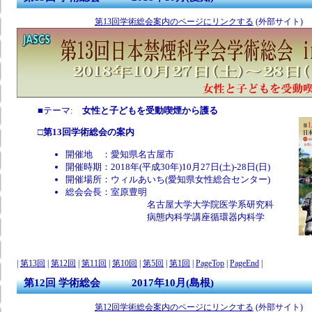
第13回学術総会案内のページにリンクする
(外部サイト)
■テーマ:
女性と子どもを受動喫煙から護る
□
第13回学術総会の案内
開催地 ：愛知県名古屋市
開催時期：2018年(平成30年)10月27日(土)-28日(日)
開催場所：ウィルあいち(愛知県女性総合センター)
総会会長：室原豊明
名古屋大学大学院医学系研究科
病態内科学講座循環器内科学
|
第13回
|
第12回
|
第11回
|
第10回
|
第5回
|
第1回
|
PageTop
|
PageEnd
|
第12回 学術総会 2017年10月(島根)
第12回学術総会案内のページにリンクする
(外部サイト)