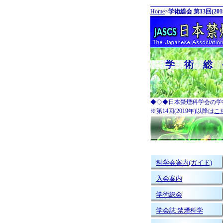
Home
>
学術総会
第13回(20
学 術 総 会
◆◇◆日本禁煙科学会の学
※第14回(2019年)以降は
こ
科学会案内(ガイド)
入会案内
学術総会
学会誌 禁煙科学