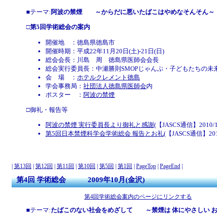
■テーマ:
阿波の禁煙 ～からだに悪いたばこはやめなそんそん～
□
第5回学術総会の案内
開催地 ：徳島県徳島市
開催時期：平成22年11月20日(土)-21日(日)
総会会長：川島 周 徳島県医師会会長
総会実行委員長：中瀬勝則SMOPじゃんぷ・子どもたちの未
会 場 ：
ホテルクレメント徳島
学会事務局：
社団法人徳島県医師会
内
ポスター ：
阿波の禁煙
□御礼・報告等
阿波の禁煙 実行委員長より御礼と感謝
(【JASCS通信】2010/1
第5回日本禁煙科学会学術総会 報告とお礼
(【JASCS通信】2010
|
第13回
|
第12回
|
第11回
|
第10回
|
第5回
|
第1回
|
PageTop
|
PageEnd
|
第4回 学術総会 2009年10月(金沢)
第4回学術総会案内のページにリンクする
■テーマ:
たばこのない社会をめざして ～禁煙は 体にやさしい 