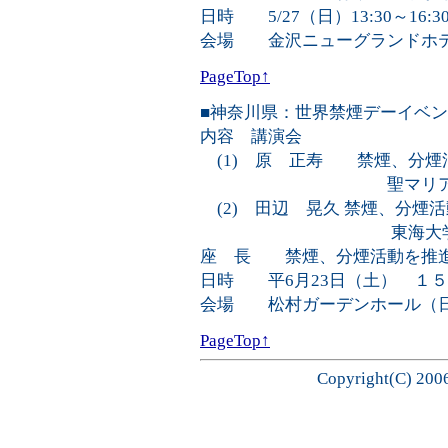
日時 5/27（日）13:30～16:3
会場 金沢ニューグランドホ
PageTop↑
■神奈川県：世界禁煙デーイベ
内容 講演会
(1) 原 正寿 禁煙、分煙
聖マリアンナ医科大
(2) 田辺 晃久 禁煙、分煙
東海大学医学
座 長 禁煙、分煙活動を推
日時 平6月23日（土） １
会場 松村ガーデンホール（日
PageTop↑
Copyright(C) 2