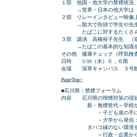
１部 他国・他大学の禁煙状
→世界・日本の他大学は「
２部 リレーインタビュ
→龍大で街頭で学生や先生
たばこに対するたくさ
３部 講演 高橋裕子先生 （
→たばこの基本的な知識を
その他 健康チェック（呼気検
日時 5/30（水）５，６限
会場 深草キャンパス ３号館
PageTop↑
■石川県：禁煙フォーラム
内容 石川県の喫煙対策の現
新・無煙世代～学校か
－子ども達の手による
－大学から発信：喫煙
タバコ縁のない環境を
～行政・企業からの