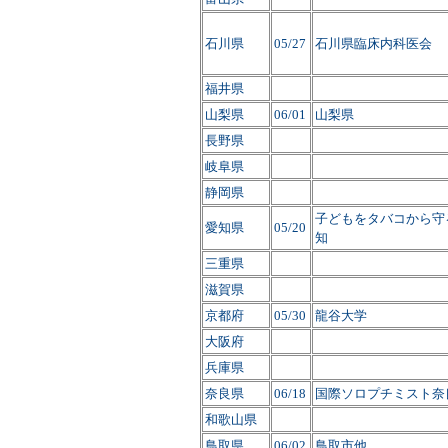
石川県
05/27
石川県臨床内科医会
福井県
山梨県
06/01
山梨県
長野県
岐阜県
静岡県
子どもをタバコから守
愛知県
05/20
知
三重県
滋賀県
京都府
05/30
龍谷大学
大阪府
兵庫県
奈良県
06/18
国際ソロプチミスト奈
和歌山県
鳥取県
06/02
鳥取市他