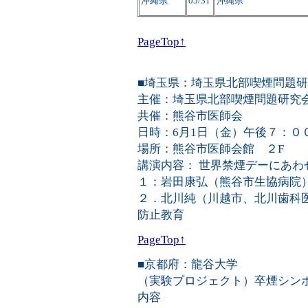
沖縄県
05/31
沖縄県
PageTop↑
■埼玉県：埼玉県北部喫煙問題
主催：埼玉県北部喫煙問題研究
共催：熊谷市医師会
日時：6月1日（金）午後７：０
場所：熊谷市医師会館 ２F
講演内容： 世界禁煙デーにあわ
１：岩田康弘（熊谷市生協病院
２．北川純（川越市、北川歯科
防止教育
PageTop↑
■京都府：龍谷大学
（実験プロジェクト）卒煙シンポ
内容