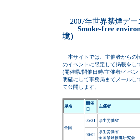
2007年世界禁煙デ
Smoke-free e
境）
本サイトでは、主催者からの情
のイベントに限定して掲載をし
(開催県/開催日時/主催者/イベ
明確にして事務局までメールし
て公開します。
開催
県名
主催者
日
05/31
厚生労働省
全国
厚生労働省
06/02
全国禁煙推進研究会