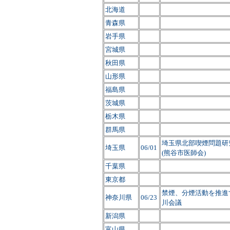
北海道
青森県
岩手県
宮城県
秋田県
山形県
福島県
茨城県
栃木県
群馬県
埼玉県北部喫煙問題研
埼玉県
06/01
(熊谷市医師会)
千葉県
東京都
禁煙、分煙活動を推進
神奈川県
06/23
川会議
新潟県
富山県