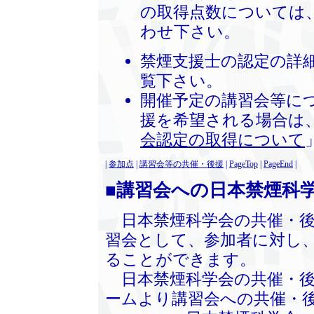
の取得点数については
わせ下さい。
禁煙支援士の認定の詳
覧下さい。
開催予定の講習会等に
援を希望される場合は
会認定の取得について
|
参加点
|
講習会等の共催・後援
|
PageTop
|
PageEnd
|
■講習会への日本禁煙科
日本禁煙科学会の共催・後
習会として、参加者に対し
ることができます。
日本禁煙科学会の共催・後
ームより講習会への共催・