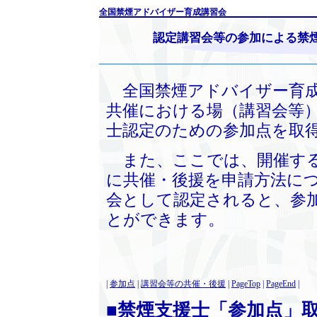
全国禁煙アドバイザー育成講習会
認定講習会等の参加による禁
全国禁煙アドバイザー育成
共催における場（講習会等
士認定のための参加点を取
また、ここでは、開催する
に共催・後援を申請方法に
会として認定されると、参
とができます。
|
参加点
|
講習会等の共催・後援
|
PageTop
|
PageEnd
|
■禁煙支援士「参加点」