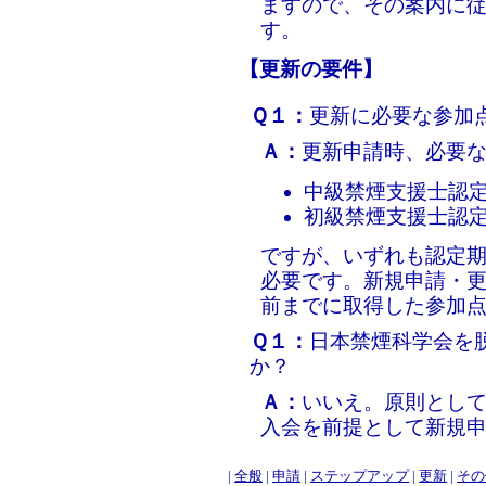
ますので、その案内に
す。
【更新の要件】
Ｑ１：
更新に必要な参加
Ａ：
更新申請時、必要
中級禁煙支援士認定
初級禁煙支援士認定
ですが、いずれも認定
必要です。新規申請・
前までに取得した参加
Ｑ１：
日本禁煙科学会を
か？
Ａ：
いいえ。原則とし
入会を前提として新規
|
全般
|
申請
|
ステップアップ
|
更新
|
その