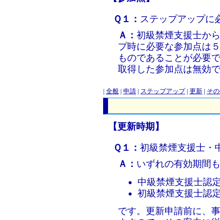
Ｑ１：
ステップアップに
Ａ：
初級禁煙支援士か
プ時に必要な参加点は
ものであることが必要
取得した参加点は無効
|
全般
|
申請
|
ステップアップ
|
更新
|
その
【更新時期】
Ｑ１：
初級禁煙支援士・
Ａ：
いずれの有効期間
中級禁煙支援士認
初級禁煙支援士認
です。更新申請前に、