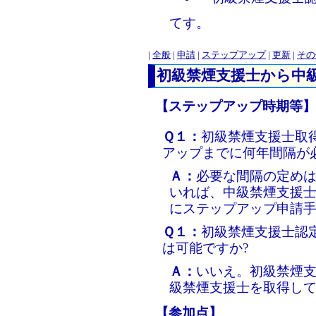
てす。
|
全般
|
申請
|
ステップアップ
|
更新
|
その
初級禁煙支援士から中
【ステップアップ時期等】
Ｑ１：
初級禁煙支援士取
アップまでに何年間隔が
Ａ：
必要な間隔の定め
いれば、中級禁煙支援
にステップアップ申請
Ｑ１：
初級禁煙支援士認
は可能ですか?
Ａ：
いいえ。初級禁煙
級禁煙支援士を取得し
【参加点】