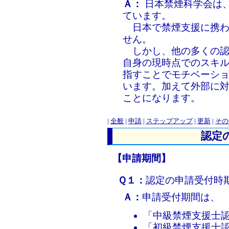
Ａ：
日本禁煙科学会は
ています。
日本で禁煙支援に携わ
せん。
しかし、他の多くの認
自身の現時点でのスキ
指すことでモチベーシ
います。加えて外部に
ことになります。
|
全般
|
申請
|
ステップアップ
|
更新
|
その
認定
【申請期間】
Ｑ１：
認定の申請受付時
Ａ：
申請受付期間は、
「中級禁煙支援士
「初級禁煙支援士