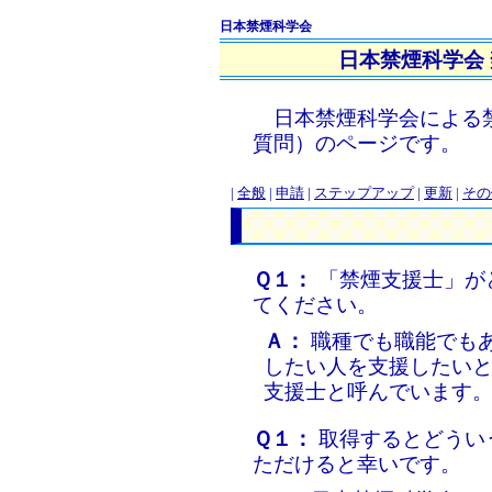
日本禁煙科学会
日本禁煙科学会
日本禁煙科学会による禁
質問）のページです。
|
全般
|
申請
|
ステップアップ
|
更新
|
その
Ｑ１：
「禁煙支援士」が
てください。
Ａ：
職種でも職能でも
したい人を支援したい
支援士と呼んでいます
Ｑ１：
取得するとどうい
ただけると幸いです。